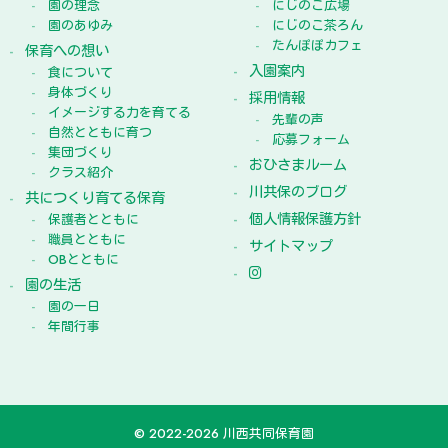
園の理念
にじのこ広場
園のあゆみ
にじのこ茶ろん
たんぽぽカフェ
保育への想い
入園案内
食について
身体づくり
採用情報
イメージする力を育てる
先輩の声
自然とともに育つ
応募フォーム
集団づくり
おひさまルーム
クラス紹介
川共保のブログ
共につくり育てる保育
個人情報保護方針
保護者とともに
職員とともに
サイトマップ
OBとともに
園の生活
園の一日
年間行事
© 2022-2026 川西共同保育園