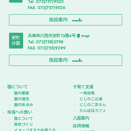
Tel. 072(757)9525
FAX. 072(757)9526
施設案内
兵庫県川西市栄町13番4号
map
栄町
Tel. 072(758)3798
分園
FAX. 072(755)9299
施設案内
園について
子育て支援
園の概要
一時保育
園の理念
にじのこ広場
園のあゆみ
にじのこ茶ろん
たんぽぽカフェ
保育への想い
入園案内
食について
身体づくり
採用情報
イメージする力を育てる