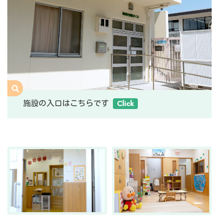
す
施設の入口はこちらです
Click