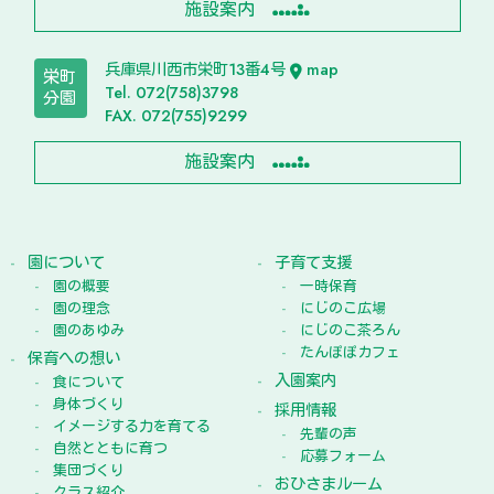
施設案内
兵庫県川西市栄町13番4号
map
栄町
Tel. 072(758)3798
分園
FAX. 072(755)9299
施設案内
園について
子育て支援
園の概要
一時保育
園の理念
にじのこ広場
園のあゆみ
にじのこ茶ろん
たんぽぽカフェ
保育への想い
入園案内
食について
身体づくり
採用情報
イメージする力を育てる
先輩の声
自然とともに育つ
応募フォーム
集団づくり
おひさまルーム
クラス紹介