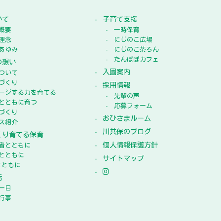
いて
子育て支援
概要
一時保育
理念
にじのこ広場
あゆみ
にじのこ茶ろん
たんぽぽカフェ
の想い
入園案内
ついて
づくり
採用情報
ージする力を育てる
先輩の声
とともに育つ
応募フォーム
づくり
おひさまルーム
ス紹介
川共保のブログ
くり育てる保育
個人情報保護方針
者とともに
とともに
サイトマップ
とともに
活
一日
行事