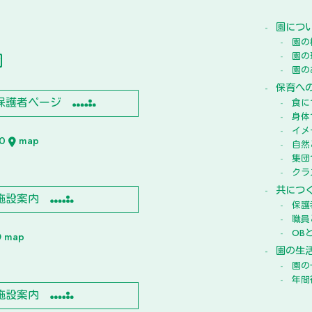
園につ
園の
園
園の
園の
保育へ
保護者ページ
食に
身体
イメ
10
map
自然
集団
クラ
共につ
施設案内
保護
職員
OB
map
園の生
園の
年間
施設案内