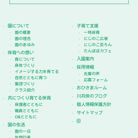
園について
子育て支援
園の概要
一時保育
園の理念
にじのこ広場
園のあゆみ
にじのこ茶ろん
たんぽぽカフェ
保育への想い
入園案内
食について
身体づくり
採用情報
イメージする力を育てる
先輩の声
自然とともに育つ
応募フォーム
集団づくり
おひさまルーム
クラス紹介
川共保のブログ
共につくり育てる保育
個人情報保護方針
保護者とともに
職員とともに
サイトマップ
OBとともに
園の生活
園の一日
年間行事