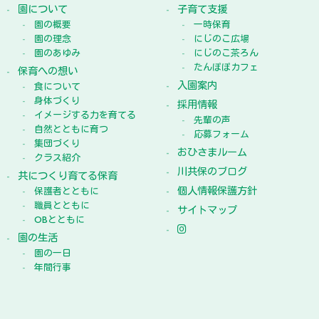
園について
子育て支援
園の概要
一時保育
園の理念
にじのこ広場
園のあゆみ
にじのこ茶ろん
たんぽぽカフェ
保育への想い
入園案内
食について
身体づくり
採用情報
イメージする力を育てる
先輩の声
自然とともに育つ
応募フォーム
集団づくり
おひさまルーム
クラス紹介
川共保のブログ
共につくり育てる保育
個人情報保護方針
保護者とともに
職員とともに
サイトマップ
OBとともに
園の生活
園の一日
年間行事