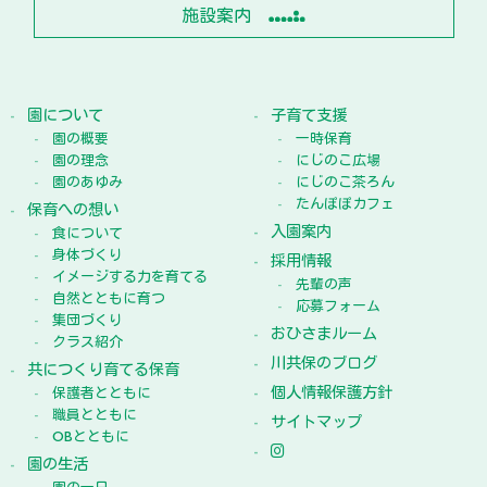
施設案内
園について
子育て支援
園の概要
一時保育
園の理念
にじのこ広場
園のあゆみ
にじのこ茶ろん
たんぽぽカフェ
保育への想い
入園案内
食について
身体づくり
採用情報
イメージする力を育てる
先輩の声
自然とともに育つ
応募フォーム
集団づくり
おひさまルーム
クラス紹介
川共保のブログ
共につくり育てる保育
個人情報保護方針
保護者とともに
職員とともに
サイトマップ
OBとともに
園の生活