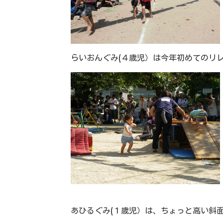
らいおんぐみ(４歳児）は今年初めてのリ
あひるぐみ(１歳児）は、ちょっと高い斜