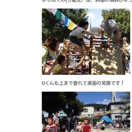
きりんぐみ(３歳児）は、斜面の傾斜がき
Uくんも上まで登れて満面の笑顔です！