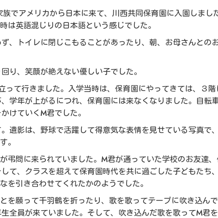
家族でアメリカから日本に来て、川西共同保育園に入園しまし
当時は英語混じりの日本語という感じでした。
めず、トイレに閉じこもることがあったり、朝、お母さんとの
り回り、笑顔が絶えない優しい子でした。
巣立って行きました。入学当時は、保育園にやってきては、３階
が、学年が上がるにつれ、保育園には来なくなりました。自転
をかけていくM君でした。
す。遺影は、野球で活躍して得意気な表情を見せている写真で
です。
々が弔問に来られていました。M君が通っていた学校のお友達、
そして、クラスを超えて保育園時代を共に過ごした子どもたち
んなを引き合わせてくれたかのようでした。
ことを願って千羽鶴を折ったり、歌を歌ってテープに吹き込ん
年生全員が来ていました。そして、吹き込んだ歌を歌ってM君