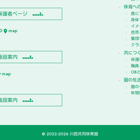
保育へ
保護者ページ
食に
身体
イメ
10
map
自然
集団
クラ
共につ
施設案内
保護
職員
OB
map
園の生
園の
年間
施設案内
© 2022-2026 川西共同保育園