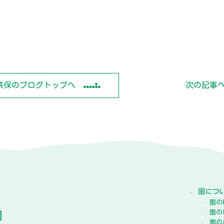
共保のブログトップへ
次の記事
園につ
園の
園
園の
園の