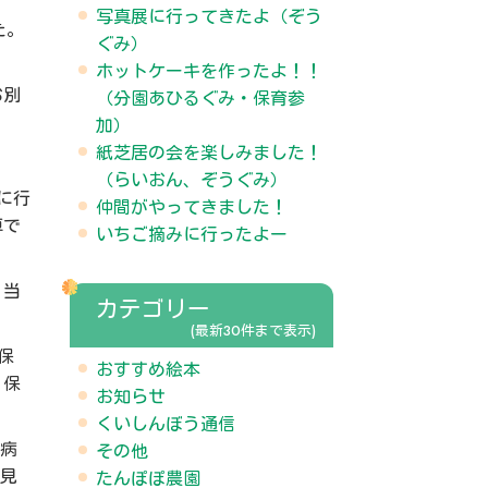
写真展に行ってきたよ（ぞう
た。
ぐみ）
ホットケーキを作ったよ！！
お別
（分園あひるぐみ・保育参
加）
紙芝居の会を楽しみました！
（らいおん、ぞうぐみ）
に行
仲間がやってきました！
車で
いちご摘みに行ったよー
、当
カテゴリー
(最新30件まで表示)
保
おすすめ絵本
、保
お知らせ
くいしんぼう通信
で病
その他
を見
たんぽぽ農園