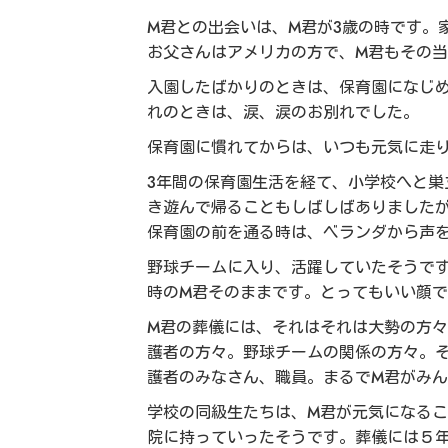
M君との出会いは、M君が3歳の時です。
お父さんはアメリカの方で、M君もその
入園したばかりのときは、保育園になじ
れのときは、涙、涙のお別れでした。
保育園に慣れてからは、
いつも元気に走
3年間の保育園生活を経て、小学校へと
き遊んで帰ることもしばしばありました
保育園の前を通る時は、ベランダから声
野球チームに入り、活躍していたそうで
時のM君そのままです。とってもいい顔
M君の葬儀には、それはそれは大勢の方
護者の方々。野球チームの関係の方々。
護者のみなさん、職員。まるでM君がみ
学校の同級生たちは、M君が元気になる
院に持っていったそうです。葬儀には５