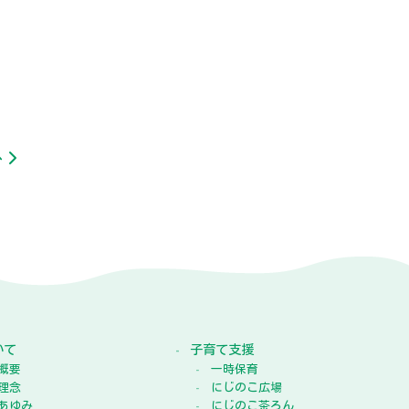
へ
いて
子育て支援
概要
一時保育
理念
にじのこ広場
あゆみ
にじのこ茶ろん