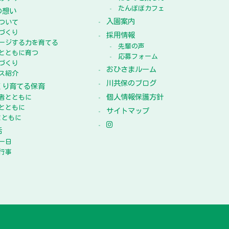
たんぽぽカフェ
の想い
入園案内
ついて
づくり
採用情報
ージする力を育てる
先輩の声
とともに育つ
応募フォーム
づくり
おひさまルーム
ス紹介
川共保のブログ
くり育てる保育
個人情報保護方針
者とともに
とともに
サイトマップ
とともに
活
一日
行事