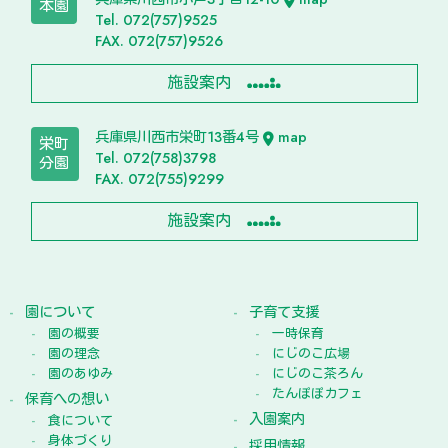
本園
Tel. 072(757)9525
FAX. 072(757)9526
施設案内
兵庫県川西市栄町13番4号
map
栄町
Tel. 072(758)3798
分園
FAX. 072(755)9299
施設案内
園について
子育て支援
園の概要
一時保育
園の理念
にじのこ広場
園のあゆみ
にじのこ茶ろん
たんぽぽカフェ
保育への想い
入園案内
食について
身体づくり
採用情報