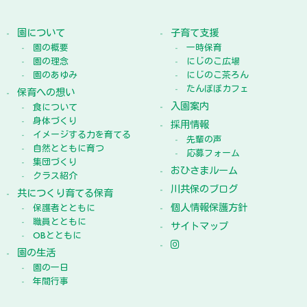
園について
子育て支援
園の概要
一時保育
園の理念
にじのこ広場
園のあゆみ
にじのこ茶ろん
たんぽぽカフェ
保育への想い
入園案内
食について
身体づくり
採用情報
イメージする力を育てる
先輩の声
自然とともに育つ
応募フォーム
集団づくり
おひさまルーム
クラス紹介
川共保のブログ
共につくり育てる保育
個人情報保護方針
保護者とともに
職員とともに
サイトマップ
OBとともに
園の生活
園の一日
年間行事