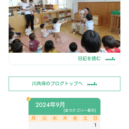
日記を読む
川共保のブログトップへ
2024年9月
(全カテゴリー表示)
月
火
水
木
金
土
日
1