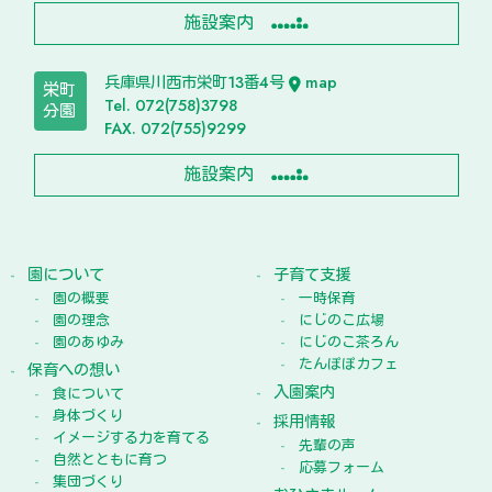
施設案内
兵庫県川西市栄町13番4号
map
栄町
Tel. 072(758)3798
分園
FAX. 072(755)9299
施設案内
園について
子育て支援
園の概要
一時保育
園の理念
にじのこ広場
園のあゆみ
にじのこ茶ろん
たんぽぽカフェ
保育への想い
入園案内
食について
身体づくり
採用情報
イメージする力を育てる
先輩の声
自然とともに育つ
応募フォーム
集団づくり