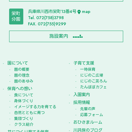
兵庫県川西市栄町13番4号
map
栄町
Tel. 072(758)3798
分園
FAX. 072(755)9299
施設案内
園について
子育て支援
園の概要
一時保育
園の理念
にじのこ広場
園のあゆみ
にじのこ茶ろん
たんぽぽカフェ
保育への想い
入園案内
食について
身体づくり
採用情報
イメージする力を育てる
先輩の声
自然とともに育つ
応募フォーム
集団づくり
おひさまルーム
クラス紹介
川共保のブログ
共につくり育てる保育