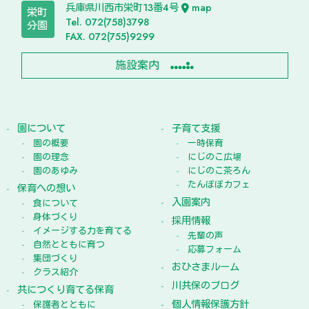
兵庫県川西市栄町13番4号
map
栄町
Tel. 072(758)3798
分園
FAX. 072(755)9299
施設案内
園について
子育て支援
園の概要
一時保育
園の理念
にじのこ広場
園のあゆみ
にじのこ茶ろん
たんぽぽカフェ
保育への想い
入園案内
食について
身体づくり
採用情報
イメージする力を育てる
先輩の声
自然とともに育つ
応募フォーム
集団づくり
おひさまルーム
クラス紹介
川共保のブログ
共につくり育てる保育
個人情報保護方針
保護者とともに