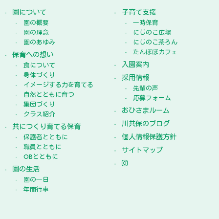
園について
子育て支援
園の概要
一時保育
園の理念
にじのこ広場
園のあゆみ
にじのこ茶ろん
たんぽぽカフェ
保育への想い
入園案内
食について
身体づくり
採用情報
イメージする力を育てる
先輩の声
自然とともに育つ
応募フォーム
集団づくり
おひさまルーム
クラス紹介
川共保のブログ
共につくり育てる保育
個人情報保護方針
保護者とともに
職員とともに
サイトマップ
OBとともに
園の生活
園の一日
年間行事