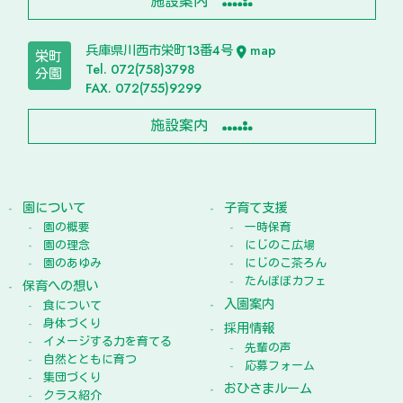
施設案内
兵庫県川西市栄町13番4号
map
栄町
Tel. 072(758)3798
分園
FAX. 072(755)9299
施設案内
園について
子育て支援
園の概要
一時保育
園の理念
にじのこ広場
園のあゆみ
にじのこ茶ろん
たんぽぽカフェ
保育への想い
入園案内
食について
身体づくり
採用情報
イメージする力を育てる
先輩の声
自然とともに育つ
応募フォーム
集団づくり
おひさまルーム
クラス紹介