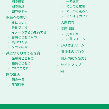
園の概要
一時保育
園の理念
にじのこ広場
園のあゆみ
にじのこ茶ろん
たんぽぽカフェ
保育への想い
入園案内
食について
身体づくり
採用情報
イメージする力を育てる
先輩の声
自然とともに育つ
応募フォーム
集団づくり
おひさまルーム
クラス紹介
川共保のブログ
共につくり育てる保育
個人情報保護方針
保護者とともに
職員とともに
サイトマップ
OBとともに
園の生活
園の一日
年間行事