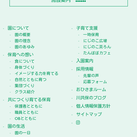
施設案内
園について
子育て支援
園の概要
一時保育
園の理念
にじのこ広場
園のあゆみ
にじのこ茶ろん
たんぽぽカフェ
保育への想い
入園案内
食について
身体づくり
採用情報
イメージする力を育てる
先輩の声
自然とともに育つ
応募フォーム
集団づくり
おひさまルーム
クラス紹介
川共保のブログ
共につくり育てる保育
個人情報保護方針
保護者とともに
職員とともに
サイトマップ
OBとともに
園の生活
園の一日