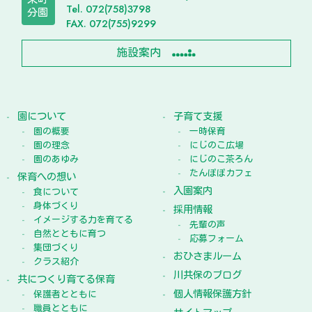
Tel. 072(758)3798
分園
FAX. 072(755)9299
施設案内
園について
子育て支援
園の概要
一時保育
園の理念
にじのこ広場
園のあゆみ
にじのこ茶ろん
たんぽぽカフェ
保育への想い
入園案内
食について
身体づくり
採用情報
イメージする力を育てる
先輩の声
自然とともに育つ
応募フォーム
集団づくり
おひさまルーム
クラス紹介
川共保のブログ
共につくり育てる保育
個人情報保護方針
保護者とともに
職員とともに