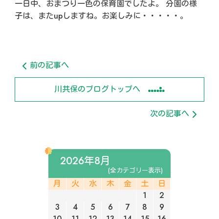
一日中、おまつり一色の保育園でしたよ。 分園の様
子は、またupしますね。お楽しみに・・・・・。
前の記事へ
川共保のブログトップへ
次の記事へ
2026年8月
(全カテゴリー表示)
月
火
水
木
金
土
日
1
2
3
4
5
6
7
8
9
10
11
12
13
14
15
16