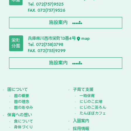
本園
Tel. 072(757)9525
FAX. 072(757)9526
施設案内
兵庫県川西市栄町13番4号
map
栄町
Tel. 072(758)3798
分園
FAX. 072(755)9299
施設案内
園について
子育て支援
園の概要
一時保育
園の理念
にじのこ広場
園のあゆみ
にじのこ茶ろん
たんぽぽカフェ
保育への想い
入園案内
食について
身体づくり
採用情報