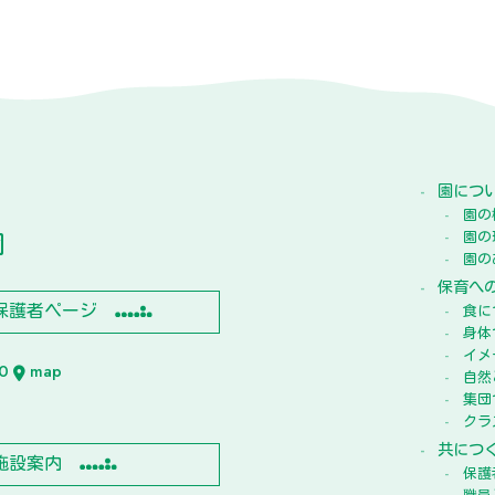
園につ
園の
園
園の
園の
保育へ
保護者ページ
食に
身体
イメ
10
map
自然
集団
クラ
共につ
施設案内
保護