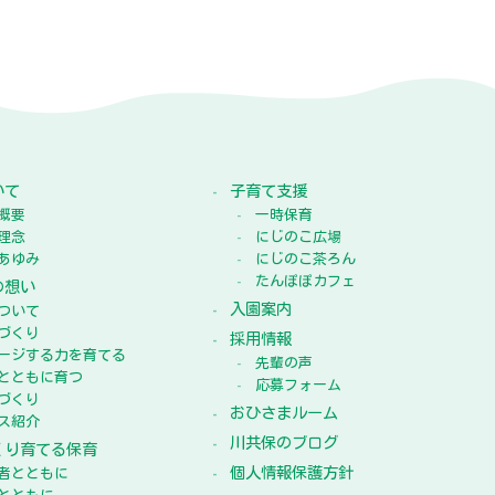
いて
子育て支援
概要
一時保育
理念
にじのこ広場
あゆみ
にじのこ茶ろん
たんぽぽカフェ
の想い
入園案内
ついて
づくり
採用情報
ージする力を育てる
先輩の声
とともに育つ
応募フォーム
づくり
おひさまルーム
ス紹介
川共保のブログ
くり育てる保育
個人情報保護方針
者とともに