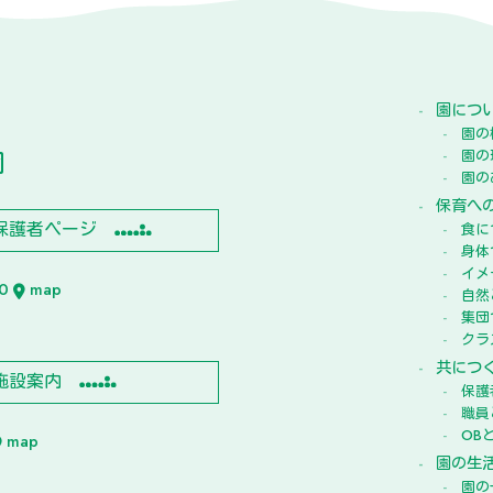
園につ
園の
園
園の
園の
保育へ
保護者ページ
食に
身体
イメ
10
map
自然
集団
クラ
共につ
施設案内
保護
職員
OB
map
園の生
園の