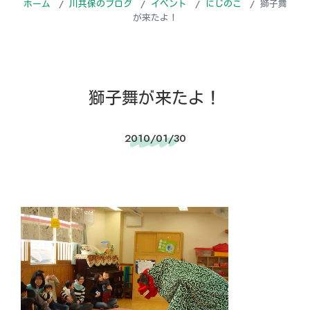
ホーム
川共保のブログ
イベント
にじのこ
獅子舞
が来たよ！
獅子舞が来たよ！
2010/01/30