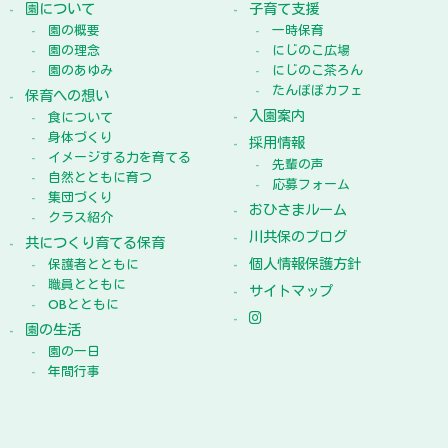
園について
子育て支援
園の概要
一時保育
園の理念
にじのこ広場
園のあゆみ
にじのこ茶ろん
たんぽぽカフェ
保育への想い
入園案内
食について
身体づくり
採用情報
イメージする力を育てる
先輩の声
自然とともに育つ
応募フォーム
集団づくり
おひさまルーム
クラス紹介
川共保のブログ
共につくり育てる保育
個人情報保護方針
保護者とともに
職員とともに
サイトマップ
OBとともに
園の生活
園の一日
年間行事